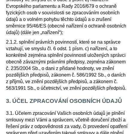
č
u
Evropského parlamentu a Rady 2016/679 o ochraně
j
fyzických osob v souvislosti se zpracováním osobních
e
údajů a o volném pohybu těchto údajů a o zrušení
m
směrnice 95/46/ES (obecné nařízení o ochraně osobních
e
údajů) (dále jen „nařízení“);
2.1.2. splnění právních povinností, které se na správce
vztahují, ve smyslu čl. 6 odst. 1 písm. c) nařízení, a to
DELL
konkrétně zejména splnění povinností uložených správci
OPTIPLEX
3080
obecně závaznými právními předpisy, zejména zákonem
MICRO
č. 235/2004 Sb., o dani z přidané hodnoty, ve znění
I5-
pozdějších předpisů, zákonem č. 586/1992 Sb., o daních
10500T
W11
z příjmů, ve znění pozdějších předpisů, a zákonem č.
PRO
563/1991 Sb., o účetnictví, ve znění pozdějších předpisů.
-
INTEL
3. ÚČEL ZPRACOVÁNÍ OSOBNÍCH ÚDAJŮ
10GEN
8
3.1. Účelem zpracování Vašich osobních údajů je plnění
900
Kč
smlouvy mezi Vámi a správcem, včetně doručení zboží a
řešení práv z odpovědnosti za vady, či provedení opatření
správcem před uzavřením takové smlouvy a dále plnění