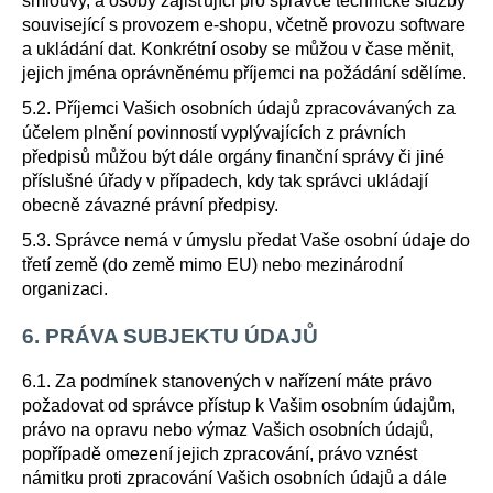
smlouvy, a osoby zajišťující pro správce technické služby
související s provozem e-shopu, včetně provozu software
a ukládání dat. Konkrétní osoby se můžou v čase měnit,
jejich jména oprávněnému příjemci na požádání sdělíme.
5.2. Příjemci Vašich osobních údajů zpracovávaných za
účelem plnění povinností vyplývajících z právních
předpisů můžou být dále orgány finanční správy či jiné
příslušné úřady v případech, kdy tak správci ukládají
obecně závazné právní předpisy.
5.3. Správce nemá v úmyslu předat Vaše osobní údaje do
třetí země (do země mimo EU) nebo mezinárodní
organizaci.
6. PRÁVA SUBJEKTU ÚDAJŮ
6.1. Za podmínek stanovených v nařízení máte právo
požadovat od správce přístup k Vašim osobním údajům,
právo na opravu nebo výmaz Vašich osobních údajů,
popřípadě omezení jejich zpracování, právo vznést
námitku proti zpracování Vašich osobních údajů a dále