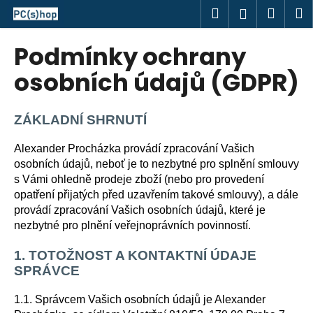
K
Přejít
Hledat
Náku
M
Přihlášen
na
o
obsah
Zpět
Zpět
košík
š
Podmínky ochrany
í
C
osobních údajů (GDPR)
k
o
p
ZÁKLADNÍ SHRNUTÍ
o
t
Alexander Procházka provádí zpracování Vašich
ř
osobních údajů, neboť je to nezbytné pro splnění smlouvy
s Vámi ohledně prodeje zboží (nebo pro provedení
e
opatření přijatých před uzavřením takové smlouvy), a dále
b
provádí zpracování Vašich osobních údajů, které je
u
nezbytné pro plnění veřejnoprávních povinností.
j
e
1. TOTOŽNOST A KONTAKTNÍ ÚDAJE
SPRÁVCE
t
e
1.1. Správcem Vašich osobních údajů je Alexander
n