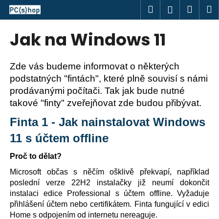
K
Přejít
Hledat
Náku
M
Přihlášen
na
o
obsah
Zpět
Zpět
košík
š
Jak na Windows 11
í
C
k
o
Zde vás budeme informovat o některých
p
podstatných "fintách", které plně souvisí s námi
o
prodávanými počítači. Tak jak bude nutné
t
takové "finty" zveřejňovat zde budou přibývat.
ř
Finta 1 - Jak nainstalovat Windows
e
11 s účtem offline
b
u
Proč to dělat?
j
Microsoft občas s něčím ošklivě překvapí, například
e
poslední verze 22H2 instalačky již neumí dokončit
t
instalaci edice Professional s účtem offline. Vyžaduje
e
přihlášení účtem nebo certifikátem. Finta fungující v edici
Home s odpojením od internetu nereaguje.
n