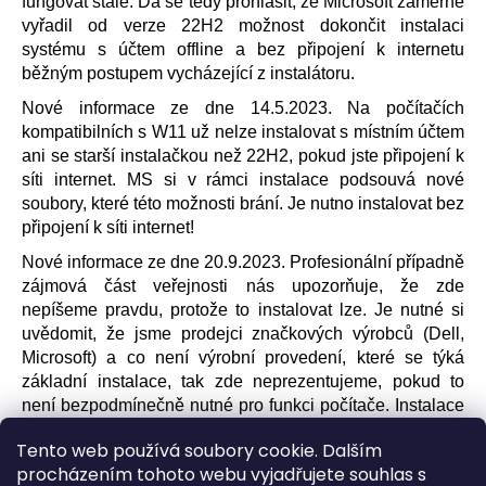
č
fungovat stále. Dá se tedy prohlásit, že Microsoft záměrně
u
vyřadil od verze 22H2 možnost dokončit instalaci
j
systému s účtem offline a bez připojení k internetu
e
běžným postupem vycházející z instalátoru.
m
Nové informace ze dne 14.5.2023. Na počítačích
e
kompatibilních s W11 už nelze instalovat s místním účtem
ani se starší instalačkou než 22H2, pokud jste připojení k
síti internet. MS si v rámci instalace podsouvá nové
DELL
PRECISION
soubory, které této možnosti brání. Je nutno instalovat bez
3431
připojení k síti internet!
SFF
I5-
Nové informace ze dne 20.9.2023. Profesionální případně
9500
zájmová část veřejnosti nás upozorňuje, že zde
W11
nepíšeme pravdu, protože to instalovat lze. Je nutné si
PRO
-
uvědomit, že jsme prodejci značkových výrobců (Dell,
INTEL
Microsoft) a co není výrobní provedení, které se týká
9GEN
základní instalace, tak zde neprezentujeme, pokud to
8
není bezpodmínečně nutné pro funkci počítače. Instalace
500
s místním účtem je varianta, kterou výrobce pro širokou
Kč
Tento web používá soubory cookie. Dalším
veřejnost podporovat nechce, tak to respektujeme.
procházením tohoto webu vyjadřujete souhlas s