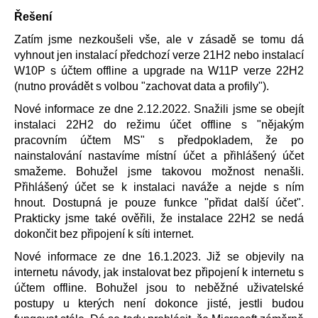
a
Řešení
j
Zatím jsme nezkoušeli vše, ale v zásadě se tomu dá
í
vyhnout jen instalací předchozí verze 21H2 nebo instalací
t
W10P s účtem offline a upgrade na W11P verze 22H2
(nutno provádět s volbou "zachovat data a profily").
?
Nové informace ze dne 2.12.2022. Snažili jsme se obejít
instalaci 22H2 do režimu účet offline s "nějakým
pracovním účtem MS" s předpokladem, že po
nainstalování nastavíme místní účet a přihlášený účet
HLEDAT
smažeme. Bohužel jsme takovou možnost nenašli.
Přihlášený účet se k instalaci naváže a nejde s ním
hnout. Dostupná je pouze funkce "přidat další účet".
Prakticky jsme také ověřili, že instalace 22H2 se nedá
D
dokončit bez připojení k síti internet.
o
p
Nové informace ze dne 16.1.2023. Již se objevily na
o
internetu návody, jak instalovat bez připojení k internetu s
r
účtem offline. Bohužel jsou to neběžné uživatelské
u
postupy u kterých není dokonce jisté, jestli budou